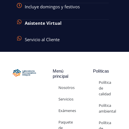
Incluye domingos y festivos
Asistente Virtual
Servicio al Cliente
Menú
Políticas
principal
Política
Nosotros
de
calidad
Servicios
Política
Exámenes
ambiental
Paquete
Política
de
de