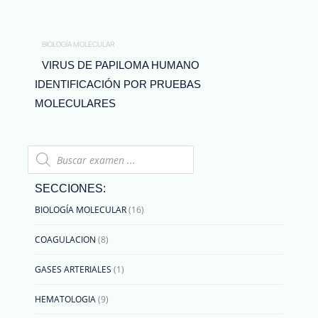
BIOLOGÍA MOLECULAR
VIRUS DE PAPILOMA HUMANO
IDENTIFICACIÓN POR PRUEBAS
MOLECULARES
Búsqueda
de
productos
SECCIONES:
58
5
1
8
9
3
47
24
1
6
11
16
15
3
3
BIOLOGÍA MOLECULAR
16
productos
productos
producto
productos
productos
productos
productos
productos
producto
productos
productos
productos
productos
productos
productos
COAGULACION
8
GASES ARTERIALES
1
HEMATOLOGIA
9