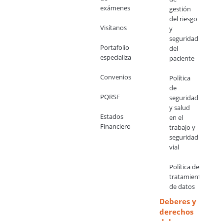
exámenes
gestión
del riesgo
Visítanos
y
seguridad
Portafolio
del
especializado
paciente
Convenios
Política
de
PQRSF
seguridad
y salud
Estados
en el
Financieros
trabajo y
seguridad
vial
Política de
tratamiento
de datos
Deberes y
derechos