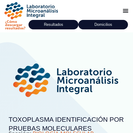
Ir
al
contenido
¿Cómo
Resultados
Domicilios
descargar
resultados?
TOXOPLASMA IDENTIFICACIÓN POR
PRUEBAS MOLECULARES