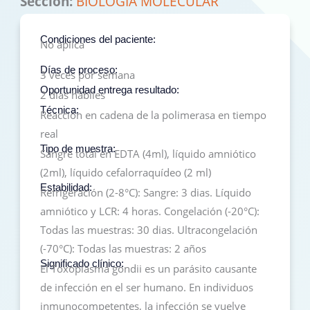
Sección:
BIOLOGÍA MOLECULAR
Condiciones del paciente:
No aplica
Días de proceso:
3 veces por semana
Oportunidad entrega resultado:
2 dias hábiles
Técnica:
Reacción en cadena de la polimerasa en tiempo
real
Tipo de muestra:
Sangre total en EDTA (4ml), líquido amniótico
(2ml), líquido cefalorraquídeo (2 ml)
Estabilidad:
Refrigeración (2-8°C): Sangre: 3 dias. Líquido
amniótico y LCR: 4 horas. Congelación (-20°C):
Todas las muestras: 30 dias. Ultracongelación
(-70°C): Todas las muestras: 2 años
Significado clínico:
El Toxoplasma gondii es un parásito causante
de infección en el ser humano. En individuos
inmunocompetentes, la infección se vuelve