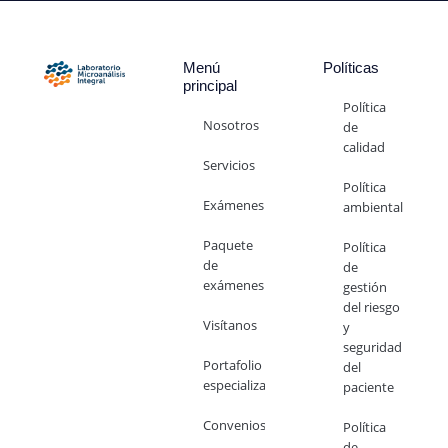
Menú
Políticas
principal
Política
Nosotros
de
calidad
Servicios
Política
Exámenes
ambiental
Paquete
Política
de
de
exámenes
gestión
del riesgo
Visítanos
y
seguridad
Portafolio
del
especializado
paciente
Convenios
Política
de