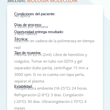
Sección:
BIOLOGÍA MOLECULAR
Condiciones del paciente:
No aplica
Días de proceso:
3 veces por semana
Oportunidad entrega resultado:
2 dias hábiles
Técnica:
Reacción en cadena de la polimerasa en tiempo
real
Tipo de muestra:
Plasma en EDTA (2ml). Libre de hemólisis y
coágulos. Tomar en tubo con EDTA y gel
separador (tubo perla), centrifugar 15 min a
3000 rpm. Si no se cuenta con tapa perla,
separar el plasma
Estabilidad:
Temperatura ambiente (18-25°C): 24 horas.
Refrigeración (2-8°C): 3 dias. Congelación
(-20°C): 30 dias. Ultracongelación (-70°C): 6
meses