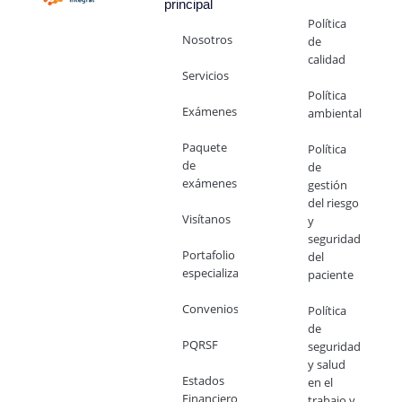
principal
Política
Nosotros
de
calidad
Servicios
Política
Exámenes
ambiental
Paquete
Política
de
de
exámenes
gestión
del riesgo
Visítanos
y
seguridad
Portafolio
del
especializado
paciente
Convenios
Política
de
PQRSF
seguridad
y salud
Estados
en el
Financieros
trabajo y