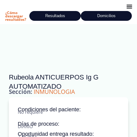
Ir
al
¿Cómo
Resultados
Domicilios
descargar
contenido
resultados?
Rubeola ANTICUERPOS Ig G
AUTOMATIZADO
Sección:
INMUNOLOGIA
Condiciones del paciente:
No requiere
Días de proceso:
DIARIO
Oportunidad entrega resultado:
2 HORAS