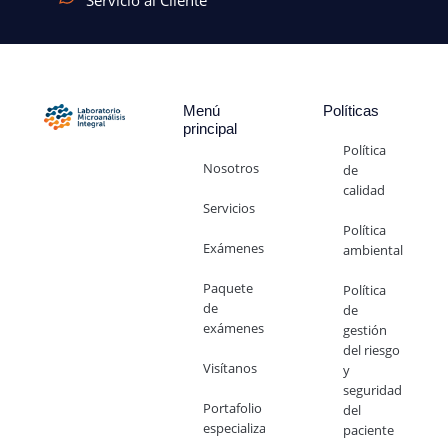
Servicio al Cliente
Menú
Políticas
principal
Política
Nosotros
de
calidad
Servicios
Política
Exámenes
ambiental
Paquete
Política
de
de
exámenes
gestión
del riesgo
Visítanos
y
seguridad
Portafolio
del
especializado
paciente