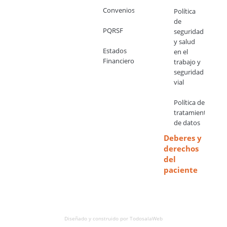
Convenios
Política
de
PQRSF
seguridad
y salud
Estados
en el
Financieros
trabajo y
seguridad
vial
Política de
tratamiento
de datos
Deberes y
derechos
del
paciente
Diseñado y construido por
TodosalaWeb