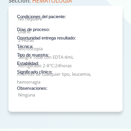
Sección:
HEMATOLOGIA
Condiciones del paciente:
No requiere
Días de proceso:
Diario
Oportunidad entrega resultado:
2 Horas
Técnica:
Microscopía
Tipo de muestra:
Sangre Total con EDTA:4mL
Estabilidad:
Refrigerado 2-8°C:24horas
Significado clínico:
Anemias de cualquier tipo, leucemia,
hemorragia
Observaciones:
Ninguna