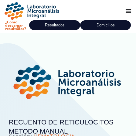
Ir
al
contenido
¿Cómo
Resultados
Domicilios
descargar
resultados?
RECUENTO DE RETICULOCITOS
METODO MANUAL