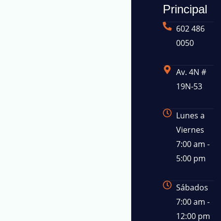
Principal
602 486
0050
Av. 4N #
19N-53
Lunes a
Viernes
7:00 am -
5:00 pm
Sábados
7:00 am -
12:00 pm