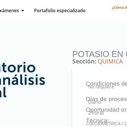
¿Cómo d
Open Exámenes
xámenes
Portafolio especializado
POTASIO EN 
Sección:
QUIMICA
Condiciones de
No requiere
Días de proces
Diario
Oportunidad en
2 horas
Técnica:
COLORIMETRICA / C