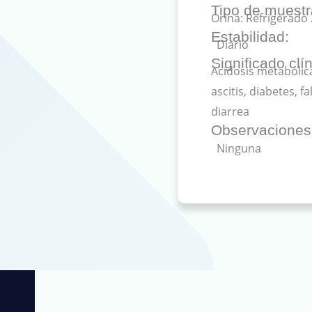
Tipo de muestr
Orina: Refrigerado
Estabilidad:
Diario
Significado clín
Acidosis metabólic
ascitis, diabetes, f
diarrea
Observaciones
Ninguna