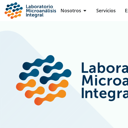
Ir
Open Nosotros
Nosotros
Servicios
E
al
contenido