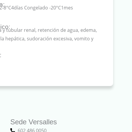
a:
 2-8°C4días Congelado -20°C1mes
ico:
a y tubular renal, retención de agua, edema,
alla hepática, sudoración excesiva, vomito y
:
Sede Versalles
602 486 0050