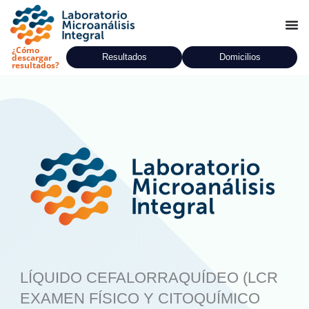
Ir
al
contenido
¿Cómo
Resultados
Domicilios
descargar
resultados?
LÍQUIDO CEFALORRAQUÍDEO (LCR
EXAMEN FÍSICO Y CITOQUÍMICO