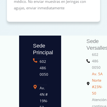
médico. No enviar muestras en Jeringas con
agujas, enviar inmediatamente
Sede
Sede
Versalle
Principal
602
486
602
0050
486
Av. 5A
0050
Norte
#23N-
Av.
50
4N #
Atención
19N-
continua