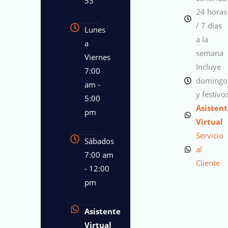
53
24 horas
/ 7 días
Lunes
a la
a
semana
Viernes
Incluye
7:00
domingo
am -
y festivo
5:00
Asisten
pm
Virtual
Servicio
Sábados
al
7:00 am
Cliente
- 12:00
pm
Asistente
Virtual