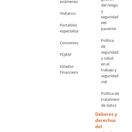
exámenes
del riesgo
y
Visítanos
seguridad
del
Portafolio
paciente
especializado
Política
Convenios
de
seguridad
PQRSF
y salud
en el
Estados
trabajo y
Financieros
seguridad
vial
Política de
tratamiento
de datos
Deberes y
derechos
del