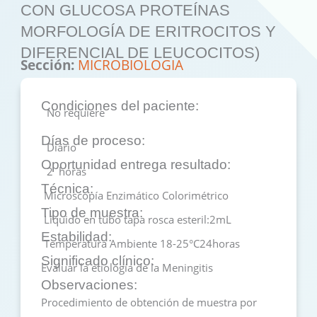
CON GLUCOSA PROTEÍNAS
MORFOLOGÍA DE ERITROCITOS Y
DIFERENCIAL DE LEUCOCITOS)
Sección:
MICROBIOLOGIA
Condiciones del paciente:
No requiere
Días de proceso:
Diario
Oportunidad entrega resultado:
2 horas
Técnica:
Microscopía Enzimático Colorimétrico
Tipo de muestra:
Líquido en tubo tapa rosca esteril:2mL
Estabilidad:
Temperatura Ambiente 18-25°C24horas
Significado clínico:
Evaluar la etiología de la Meningitis
Observaciones:
Procedimiento de obtención de muestra por