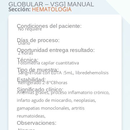
GLOBULAR – VSG] MANUAL
Sección:
HEMATOLOGIA
Condiciones del paciente:
No requiere
Días de proceso:
Diario
Oportunidad entrega resultado:
2 horas
Técnica:
Fotometría capilar cuantitativa
Tipo de muestra:
SangreTotal con EDTA :5mL, libredehemolisis
Estabilidad:
Refrigerado 2-8°C8horas
Significado clínico:
Anemias graves, proceso inflamatorio crónico,
infarto agudo de miocardio, neoplasias,
gamapatias monoclonales, artritis
reumatoideas,
Observaciones:
Ninguna