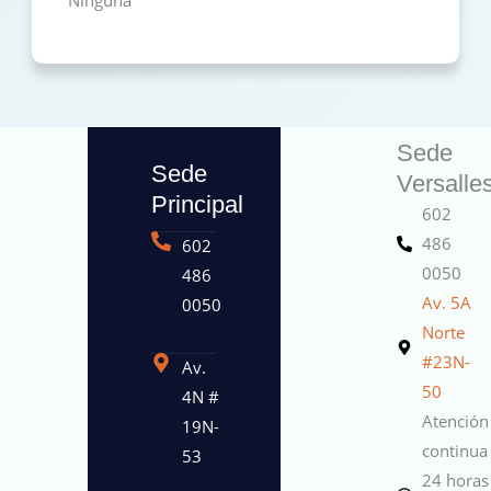
Sede
Sede
Versalle
Principal
602
486
602
0050
486
Av. 5A
0050
Norte
#23N-
Av.
50
4N #
Atención
19N-
continua
53
24 horas