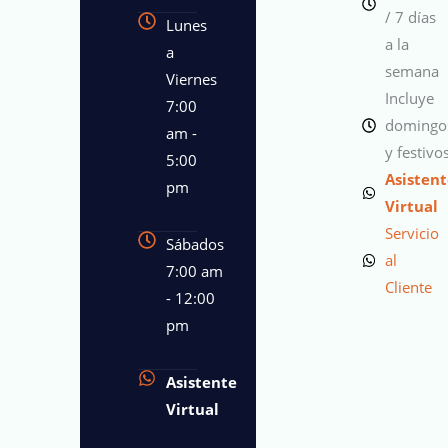
/ 7 días
Lunes
a la
a
semana
Viernes
Incluye
7:00
domingo
am -
y festivo
5:00
Asisten
pm
Virtual
Servicio
Sábados
al
7:00 am
Cliente
- 12:00
pm
Asistente
Virtual