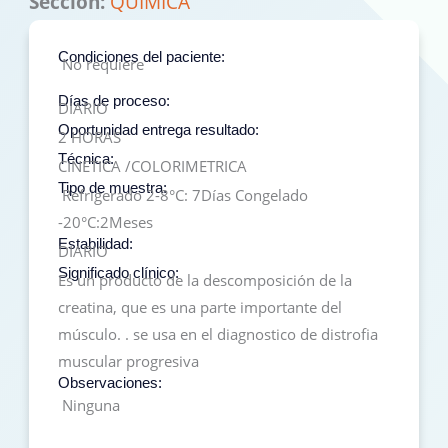
Sección:
QUIMICA
Condiciones del paciente:
No requiere
Días de proceso:
DIARIO
Oportunidad entrega resultado:
2 HORAS
Técnica:
CINETICA /COLORIMETRICA
Tipo de muestra:
Refrigerado 2-8°C: 7Días Congelado
-20°C:2Meses
Estabilidad:
DIARIO
Significado clínico:
Es un producto de la descomposición de la
creatina, que es una parte importante del
músculo. . se usa en el diagnostico de distrofia
muscular progresiva
Observaciones:
Ninguna