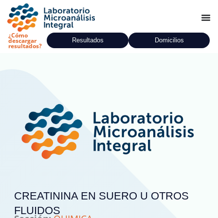
Ir
al
contenido
¿Cómo
Resultados
Domicilios
descargar
resultados?
CREATININA EN SUERO U OTROS
FLUIDOS