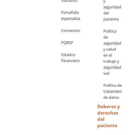
Visítanos
y
seguridad
Portafolio
del
especializado
paciente
Convenios
Política
de
PQRSF
seguridad
y salud
Estados
en el
Financieros
trabajo y
seguridad
vial
Política de
tratamiento
de datos
Deberes y
derechos
del
paciente